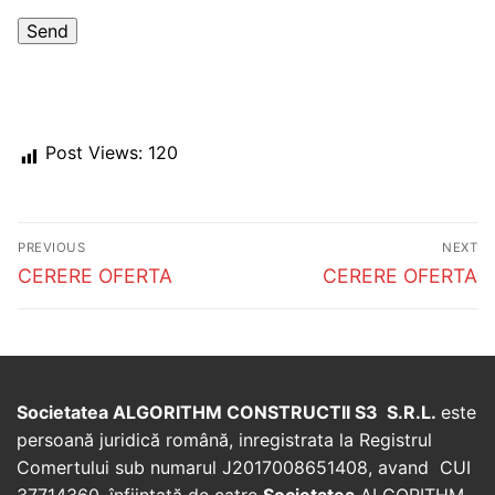
Post Views:
120
Post
PREVIOUS
NEXT
navigation
Previous
Next
CERERE OFERTA
CERERE OFERTA
post:
post:
Societatea ALGORITHM CONSTRUCTII S3 S.R.L.
este
persoană juridică română, inregistrata la Registrul
Comertului sub numarul J2017008651408, avand CUI
37714360, înfiinţată de catre
Societatea
ALGORITHM