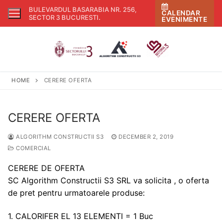
Skip
BULEVARDUL BASARABIA NR. 256,
CALENDAR
to
SECTOR 3 BUCURESTI
.
EVENIMENTE
content
HOME
CERERE OFERTA
CERERE OFERTA
ALGORITHM CONSTRUCTII S3
DECEMBER 2, 2019
COMERCIAL
CERERE DE OFERTA
SC Algorithm Constructii S3 SRL va solicita , o oferta
de pret pentru urmatoarele produse:
1. CALORIFER EL 13 ELEMENTI = 1 Buc