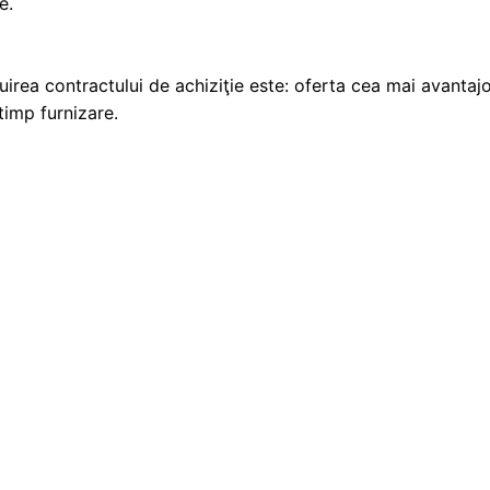
e.
ribuirea contractului de achiziţie este: oferta cea mai avantaj
timp furnizare.