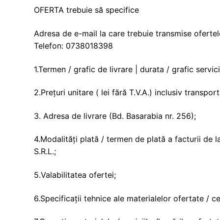
OFERTA trebuie să specifice
Adresa de e-mail la care trebuie transmise oferte
Telefon: 0738018398
1.Termen / grafic de livrare | durata / grafic servici
2.Prețuri unitare ( lei fără T.V.A.) inclusiv transpor
3. Adresa de livrare (Bd. Basarabia nr. 256);
4.Modalități plată / termen de plată a facturii 
S.R.L.;
5.Valabilitatea ofertei;
6.Specificații tehnice ale materialelor ofertate / c