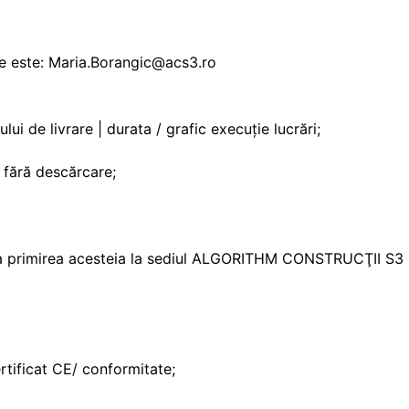
le este: Maria.Borangic@acs3.ro
ului de livrare | durata / grafic execuție lucrări;
t fără descărcare;
de la primirea acesteia la sediul ALGORITHM CONSTRUCŢII S3
ertificat CE/ conformitate;