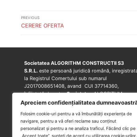
Post
PREVIOUS
navigation
Previous
CERERE OFERTA
post:
Societatea ALGORITHM CONSTRUCTII S3
S.R.L.
este persoană juridică română, inregistrat
la Registrul Comertului sub numarul
J2017008651408, avand CUI 37714360,
înfiinţată de catre
Societatea
ALGORITHM
RESIDENTIAL S3 SRL in vederea realizarii
Apreciem confidențialitatea dumneavoastr
lucrarilor de interventie necesare pentru punerea
Folosim cookie-uri pentru a vă îmbunătăți experiența de
in siguranta, reabilitarea si consolidarea
navigare, pentru a vă oferi reclame sau conținut
monumentului istoric”Hala Laminor”.
personalizat și pentru a ne analiza traficul. Făcând clic pe
„Accept toate”, sunteți de acord cu utilizarea cookie-urilor.