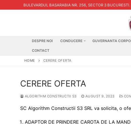
Skip
BULEVARDUL BASARABIA NR. 256, SECTOR 3 BUCURESTI
.
to
content
DESPRE NOI
CONDUCERE
GUVERNANTA CORPO
CONTACT
HOME
CERERE OFERTA
CERERE OFERTA
ALGORITHM CONSTRUCTII S3
AUGUST 9, 2023
COM
SC Algorithm Constructii S3 SRL va solicita, o ofe
ADAPTOR DE PRINDERE CAROTA DE LA MANDRIN