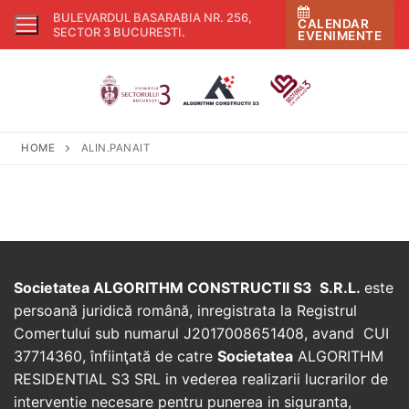
Skip
BULEVARDUL BASARABIA NR. 256,
CALENDAR
to
SECTOR 3 BUCURESTI
.
EVENIMENTE
content
HOME
ALIN.PANAIT
Societatea ALGORITHM CONSTRUCTII S3 S.R.L.
este
persoană juridică română, inregistrata la Registrul
Comertului sub numarul J2017008651408, avand CUI
37714360, înfiinţată de catre
Societatea
ALGORITHM
RESIDENTIAL S3 SRL in vederea realizarii lucrarilor de
interventie necesare pentru punerea in siguranta,