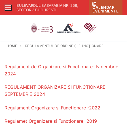
Skip
BULEVARDUL BASARABIA NR. 256,
CALENDAR
to
SECTOR 3 BUCURESTI
.
EVENIMENTE
content
HOME
REGULAMENTUL DE ORDINE ȘI FUNCȚIONARE
Regulament de Organizare si Functionare- Noiembrie
2024
REGULAMENT ORGANIZARE SI FUNCTIONARE-
SEPTEMBRIE 2024
Regulament Organizare si Functionare -2022
Regulamet Organizare si Functionare -2019