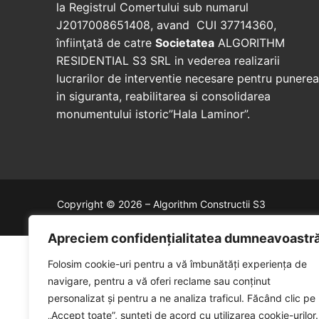
la Registrul Comertului sub numarul
J2017008651408, avand CUI 37714360,
înfiinţată de catre
Societatea
ALGORITHM
RESIDENTIAL S3 SRL in vederea realizarii
lucrarilor de interventie necesare pentru punerea
in siguranta, reabilitarea si consolidarea
monumentului istoric”Hala Laminor”.
Copyright © 2026 – Algorithm Constructii S3
Apreciem confidențialitatea dumneavoastr
Folosim cookie-uri pentru a vă îmbunătăți experiența de
navigare, pentru a vă oferi reclame sau conținut
personalizat și pentru a ne analiza traficul. Făcând clic pe
„Accept toate”, sunteți de acord cu utilizarea cookie-urilor.