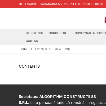
Skip
BULEVARDUL BASARABIA NR. 256, SECTOR 3 BUCURESTI
.
to
content
DESPRE NOI
CONDUCERE
GUVERNANTA CORPO
CONTACT
HOME
EVENTS
LOCATIONS
CONTENTS
Societatea ALGORITHM CONSTRUCTII S3
S.R.L.
este persoană juridică română, inregistrat