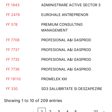
FF 1943
ADMINISTRARE ACTIVE SECTOR 3
FF 2479
EUROHALE ANTREPRENOR
FF 578
PREMIUM CONSULTING
MANAGEMENT
FF 7708
PROFESIONAL A&I GASPROD
FF 7737
PROFESIONAL A&I GASPROD
FF 7735
PROFESIONAL A&I GASPROD
FF 7736
PROFESIONAL A&I GASPROD
FF 19110
PROMELEK XXI
FF 330
SD3 SALUBRITATE SI DESZAPEZIRE
Showing 1 to 10 of 209 entries
…
‹
1
2
3
4
5
21
›