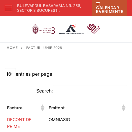
Skip
BULEVARDUL BASARABIA NR. 256,
CALENDAR
to
SECTOR 3 BUCURESTI
.
EVENIMENTE
content
HOME
FACTURI IUNIE 2026
entries per page
Search:
Factura
Emitent
DECONT DE
OMNIASIG
PRIME