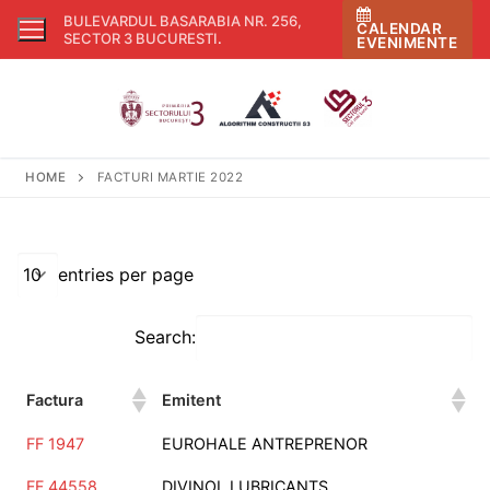
Skip
BULEVARDUL BASARABIA NR. 256,
CALENDAR
to
SECTOR 3 BUCURESTI
.
EVENIMENTE
content
HOME
FACTURI MARTIE 2022
entries per page
Search:
Factura
Emitent
FF 1947
EUROHALE ANTREPRENOR
FF 44558
DIVINOL LUBRICANTS