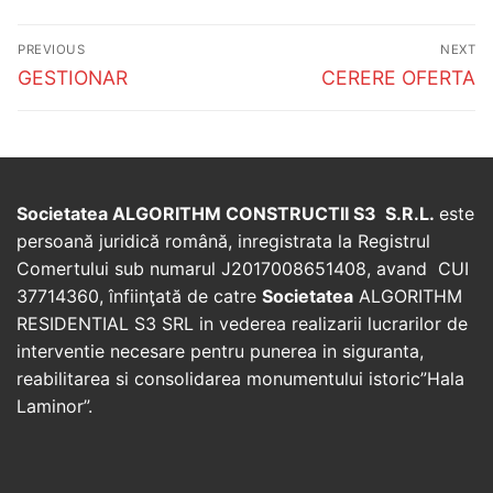
Post
PREVIOUS
NEXT
navigation
Previous
Next
GESTIONAR
CERERE OFERTA
post:
post:
Societatea ALGORITHM CONSTRUCTII S3 S.R.L.
este
persoană juridică română, inregistrata la Registrul
Comertului sub numarul J2017008651408, avand CUI
37714360, înfiinţată de catre
Societatea
ALGORITHM
RESIDENTIAL S3 SRL in vederea realizarii lucrarilor de
interventie necesare pentru punerea in siguranta,
reabilitarea si consolidarea monumentului istoric”Hala
Laminor”.