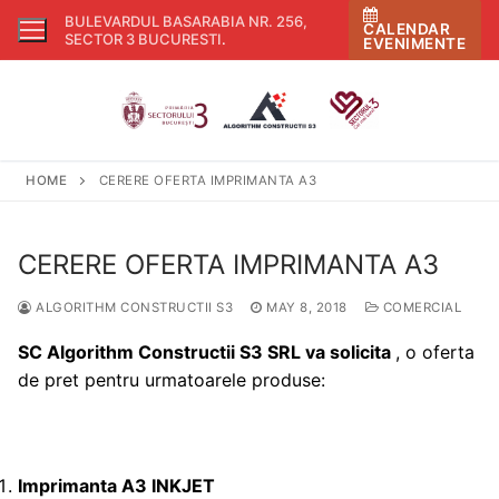
Skip
BULEVARDUL BASARABIA NR. 256,
CALENDAR
to
SECTOR 3 BUCURESTI
.
EVENIMENTE
content
HOME
CERERE OFERTA IMPRIMANTA A3
CERERE OFERTA IMPRIMANTA A3
ALGORITHM CONSTRUCTII S3
MAY 8, 2018
COMERCIAL
SC Algorithm Constructii S3 SRL
va solicita
, o oferta
de pret pentru urmatoarele produse:
Imprimanta A3 INKJET