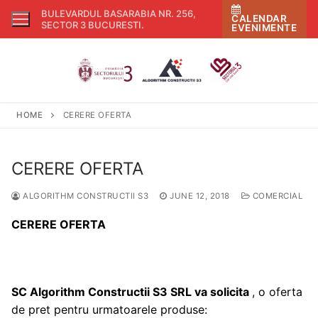
Skip
BULEVARDUL BASARABIA NR. 256,
CALENDAR
to
SECTOR 3 BUCURESTI
.
EVENIMENTE
content
HOME
CERERE OFERTA
CERERE OFERTA
ALGORITHM CONSTRUCTII S3
JUNE 12, 2018
COMERCIAL
CERERE OFERTA
SC
Algorithm Constructii S3 SRL
va solicita
, o oferta
de pret pentru urmatoarele produse: