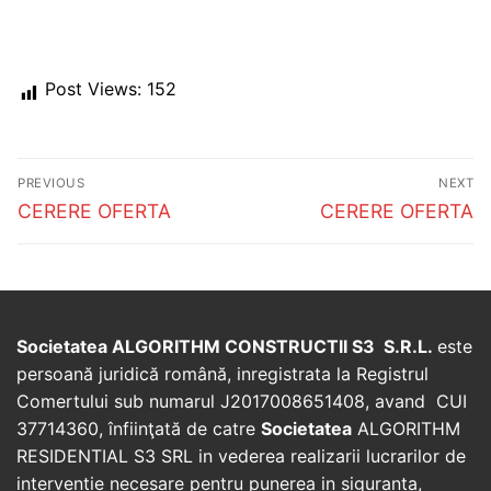
Post Views:
152
Post
PREVIOUS
NEXT
navigation
Previous
Next
CERERE OFERTA
CERERE OFERTA
post:
post:
Societatea ALGORITHM CONSTRUCTII S3 S.R.L.
este
persoană juridică română, inregistrata la Registrul
Comertului sub numarul J2017008651408, avand CUI
37714360, înfiinţată de catre
Societatea
ALGORITHM
RESIDENTIAL S3 SRL in vederea realizarii lucrarilor de
interventie necesare pentru punerea in siguranta,