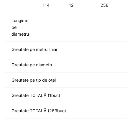
114
12
256
0.
Lungime
[m
pe
diametru
Greutate pe metru liniar
[K
Greutate pe diametru
[K
Greutate pe tip de oţel
[K
Greutate TOTALĂ (1buc)
[K
Greutate TOTALĂ (263buc)
[K