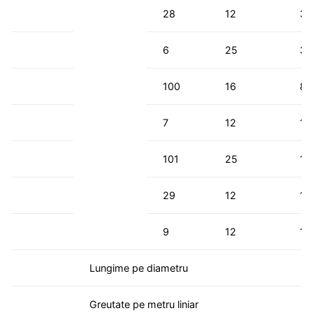
28
12
36
6
25
32
100
16
8
7
12
18
101
25
11
29
12
18
9
12
18
Lungime pe diametru
Greutate pe metru liniar