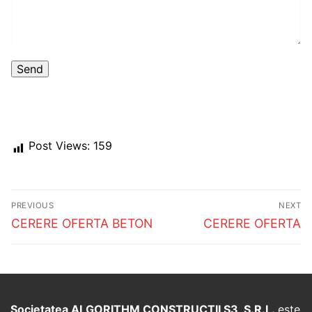
Post Views:
159
Post
PREVIOUS
NEXT
navigation
Previous
Next
CERERE OFERTA BETON
CERERE OFERTA
post:
post:
Societatea ALGORITHM CONSTRUCTII S3 S.R.L.
este