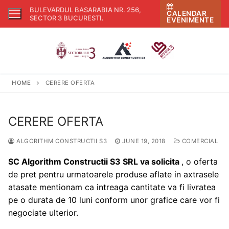
Skip
BULEVARDUL BASARABIA NR. 256,
CALENDAR
to
SECTOR 3 BUCURESTI
.
EVENIMENTE
content
HOME
CERERE OFERTA
CERERE OFERTA
ALGORITHM CONSTRUCTII S3
JUNE 19, 2018
COMERCIAL
SC Algorithm Constructii S3 SRL
va solicita
, o oferta
de pret pentru urmatoarele produse aflate in axtrasele
atasate mentionam ca intreaga cantitate va fi livratea
pe o durata de 10 luni conform unor grafice care vor fi
negociate ulterior.