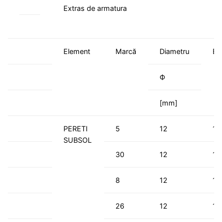
Extras de armatura
Element
Marcă
Diametru
Bu
Ф
[mm]
PERETI
5
12
18
SUBSOL
30
12
18
8
12
18
26
12
18