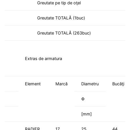
Greutate pe tip de oţel
Greutate TOTALĂ (1buc)
Greutate TOTALĂ (263buc)
Extras de armatura
Element
Marcă
Diametru
Bucăţi
Ф
[mm]
RADIER
17
25
44