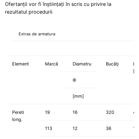
Ofertanții vor fi înștiințați în scris cu privire la
rezultatul procedurii
Extras de armatura
Element
Marcă
Diametru
Bucăţi
Lu
[m
Ф
[mm]
Pereti
19
16
320
4.
long.
113
12
36
12