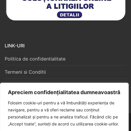
LINK-URI
Politica de confidentialitate
Termeni si Conditii
Politica Cookies
Apreciem confidențialitatea dumneavoastră
Folosim cookie-uri pentru a vă îmbunătăți experiența de
navigare, pentru a vă oferi reclame sau conținut
personalizat și pentru a ne analiza traficul. Făcând clic pe
Copyright © 2026 – Algorithm Constructii S3
„Accept toate”, sunteți de acord cu utilizarea cookie-urilor.