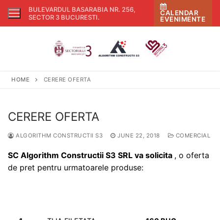
Skip
BULEVARDUL BASARABIA NR. 256,
CALENDAR
to
SECTOR 3 BUCURESTI
.
EVENIMENTE
content
HOME
CERERE OFERTA
CERERE OFERTA
ALGORITHM CONSTRUCTII S3
JUNE 22, 2018
COMERCIAL
SC Algorithm Constructii S3 SRL
va solicita
, o oferta
de pret pentru urmatoarele produse: