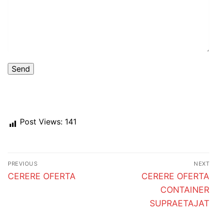
Post Views:
141
Post
PREVIOUS
NEXT
navigation
Previous
Next
CERERE OFERTA
CERERE OFERTA
post:
post:
CONTAINER
SUPRAETAJAT