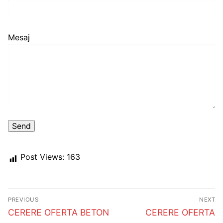
Mesaj
Post Views:
163
Post
PREVIOUS
NEXT
navigation
Previous
Next
CERERE OFERTA BETON
CERERE OFERTA