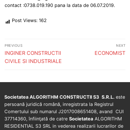
contact :0738.019.190 pana la data de 06.07.2019.
Post Views:
162
Post
PREVIOUS
NEXT
navigation
Previous
Next
INGINER CONSTRUCTII
ECONOMIST
post:
post:
CIVILE SI INDUSTRIALE
Societatea ALGORITHM CONSTRUCTII S3 S.R.L.
este
persoană juridică română, inregistrata la Registrul
Comertului sub numarul J2017008651408, avand CUI
37714360, înfiinţată de catre
Societatea
ALGORITHM
RESIDENTIAL S3 SRL in vederea realizarii lucrarilor de