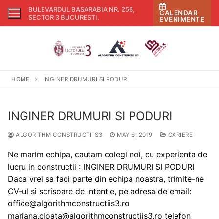
Skip
BULEVARDUL BASARABIA NR. 256,
CALENDAR
to
SECTOR 3 BUCURESTI
.
EVENIMENTE
content
HOME
INGINER DRUMURI SI PODURI
INGINER DRUMURI SI PODURI
ALGORITHM CONSTRUCTII S3
MAY 6, 2019
CARIERE
Ne marim echipa, cautam colegi noi, cu experienta de
lucru in constructii : INGINER DRUMURI SI PODURI
Daca vrei sa faci parte din echipa noastra, trimite-ne
CV-ul si scrisoare de intentie, pe adresa de email:
office@algorithmconstructiis3.ro
mariana.cioata@algorithmconstructiis3.ro telefon