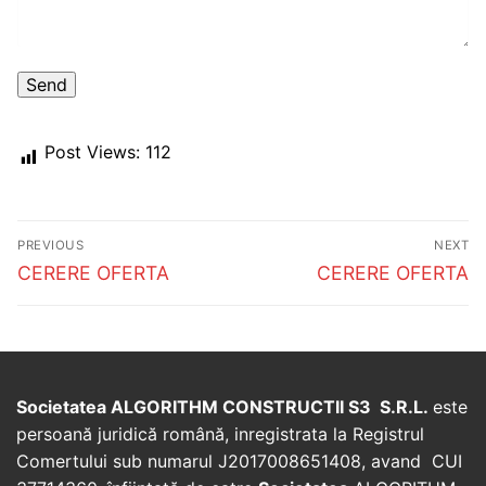
Post Views:
112
Post
PREVIOUS
NEXT
navigation
Previous
Next
CERERE OFERTA
CERERE OFERTA
post:
post:
Societatea ALGORITHM CONSTRUCTII S3 S.R.L.
este
persoană juridică română, inregistrata la Registrul
Comertului sub numarul J2017008651408, avand CUI