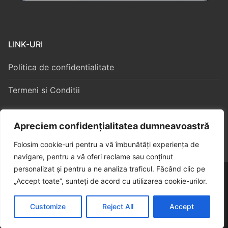
LINK-URI
Politica de confidentialitate
Termeni si Conditii
Politica Cookies
Apreciem confidențialitatea dumneavoastră
Folosim cookie-uri pentru a vă îmbunătăți experiența de
navigare, pentru a vă oferi reclame sau conținut
personalizat și pentru a ne analiza traficul. Făcând clic pe
Copyright © 2026 – Algorithm Constructii S3
„Accept toate”, sunteți de acord cu utilizarea cookie-urilor.
Customize
Reject All
Accept