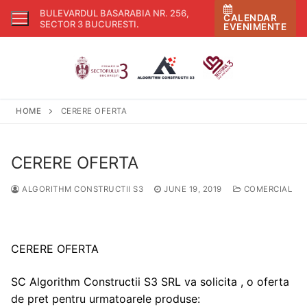
Skip
BULEVARDUL BASARABIA NR. 256,
CALENDAR
to
SECTOR 3 BUCURESTI
.
EVENIMENTE
content
HOME
CERERE OFERTA
CERERE OFERTA
ALGORITHM CONSTRUCTII S3
JUNE 19, 2019
COMERCIAL
CERERE OFERTA
SC Algorithm Constructii S3 SRL va solicita , o oferta
de pret pentru urmatoarele produse: