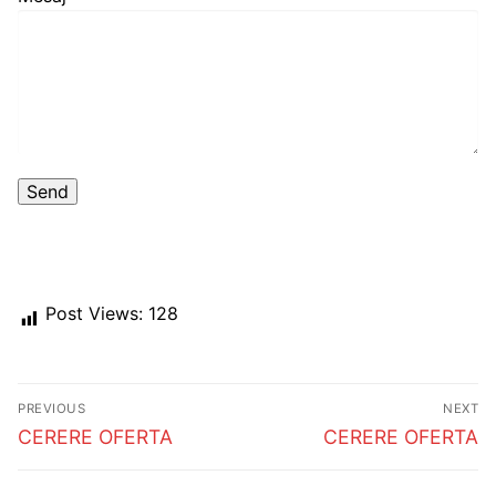
Post Views:
128
Post
PREVIOUS
NEXT
navigation
Previous
Next
CERERE OFERTA
CERERE OFERTA
post:
post: