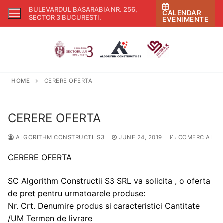
Skip
BULEVARDUL BASARABIA NR. 256,
CALENDAR
to
SECTOR 3 BUCURESTI
.
EVENIMENTE
content
HOME
CERERE OFERTA
CERERE OFERTA
ALGORITHM CONSTRUCTII S3
JUNE 24, 2019
COMERCIAL
CERERE OFERTA
SC Algorithm Constructii S3 SRL va solicita , o oferta
de pret pentru urmatoarele produse:
Nr. Crt. Denumire produs si caracteristici Cantitate
/UM Termen de livrare