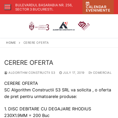
Skip
BULEVARDUL BASARABIA NR. 256,
CALENDAR
to
SECTOR 3 BUCURESTI
.
EVENIMENTE
content
HOME
CERERE OFERTA
CERERE OFERTA
ALGORITHM CONSTRUCTII S3
JULY 17, 2019
COMERCIAL
CERERE OFERTA
SC Algorithm Constructii S3 SRL va solicita , o oferta
de pret pentru urmatoarele produse:
1. DISC DEBITARE CU DEGAJARE RHODIUS
230X1.9MM = 200 Buc