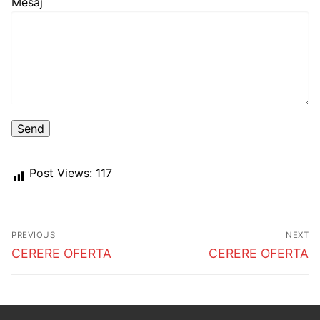
Mesaj
Post Views:
117
Post
PREVIOUS
NEXT
navigation
Previous
Next
CERERE OFERTA
CERERE OFERTA
post:
post: