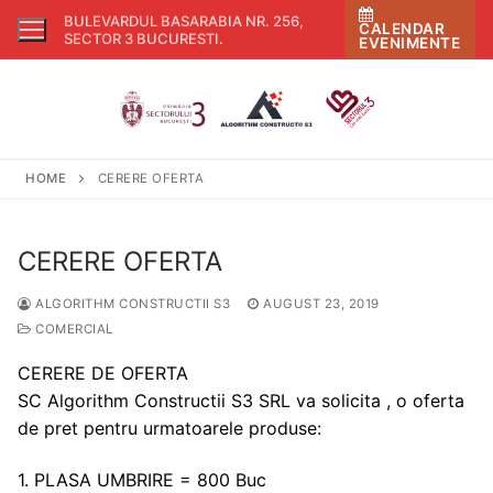
Skip
BULEVARDUL BASARABIA NR. 256,
CALENDAR
to
SECTOR 3 BUCURESTI
.
EVENIMENTE
content
HOME
CERERE OFERTA
CERERE OFERTA
ALGORITHM CONSTRUCTII S3
AUGUST 23, 2019
COMERCIAL
CERERE DE OFERTA
SC Algorithm Constructii S3 SRL va solicita , o oferta
de pret pentru urmatoarele produse:
1. PLASA UMBRIRE = 800 Buc