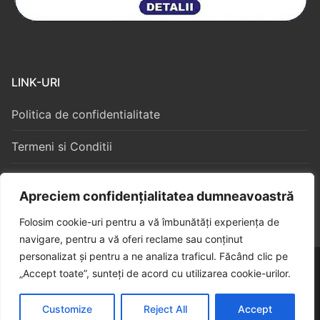
LINK-URI
Politica de confidentialitate
Termeni si Conditii
Politica Cookies
Apreciem confidențialitatea dumneavoastră
Folosim cookie-uri pentru a vă îmbunătăți experiența de
navigare, pentru a vă oferi reclame sau conținut
personalizat și pentru a ne analiza traficul. Făcând clic pe
Copyright © 2026 – Algorithm Constructii S3
„Accept toate”, sunteți de acord cu utilizarea cookie-urilor.
Customize
Reject All
Accept