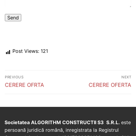
Post Views:
121
Post
PREVIOUS
NEXT
navigation
Previous
Next
CERERE OFRTA
CERERE OFERTA
post:
post:
Societatea ALGORITHM CONSTRUCTII S3 S.R.L.
este
persoană juridică română, inregistrata la Registrul