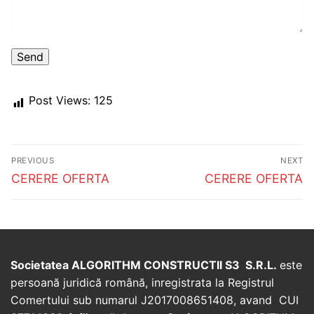
Post Views:
125
Post
PREVIOUS
NEXT
navigation
Previous
Next
CERERE OFERTA
CERERE OFERTA
post:
post:
Societatea ALGORITHM CONSTRUCTII S3 S.R.L.
este
persoană juridică română, inregistrata la Registrul
Comertului sub numarul J2017008651408, avand CUI