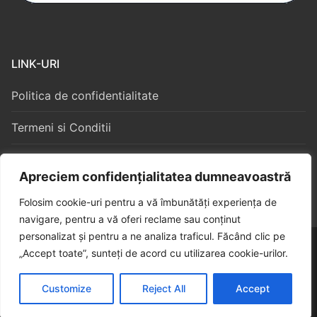
LINK-URI
Politica de confidentialitate
Termeni si Conditii
Politica Cookies
Apreciem confidențialitatea dumneavoastră
Folosim cookie-uri pentru a vă îmbunătăți experiența de
navigare, pentru a vă oferi reclame sau conținut
personalizat și pentru a ne analiza traficul. Făcând clic pe
Copyright © 2026 – Algorithm Constructii S3
„Accept toate”, sunteți de acord cu utilizarea cookie-urilor.
Customize
Reject All
Accept