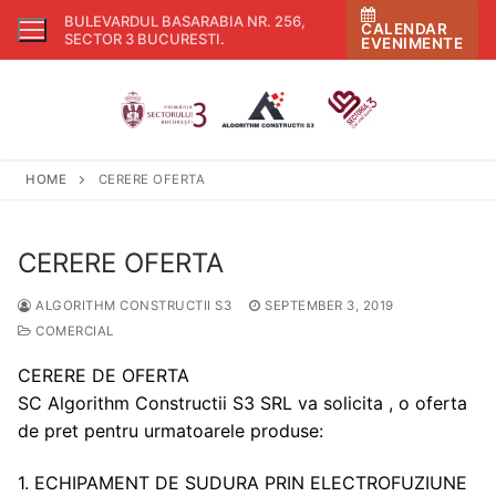
Skip
BULEVARDUL BASARABIA NR. 256,
CALENDAR
to
SECTOR 3 BUCURESTI
.
EVENIMENTE
content
HOME
CERERE OFERTA
CERERE OFERTA
ALGORITHM CONSTRUCTII S3
SEPTEMBER 3, 2019
COMERCIAL
CERERE DE OFERTA
SC Algorithm Constructii S3 SRL va solicita , o oferta
de pret pentru urmatoarele produse:
1. ECHIPAMENT DE SUDURA PRIN ELECTROFUZIUNE