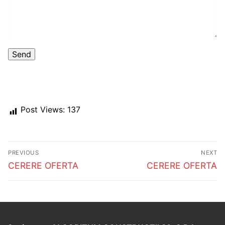
Post Views:
137
Post
PREVIOUS
NEXT
navigation
Previous
Next
CERERE OFERTA
CERERE OFERTA
post:
post: