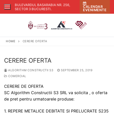
Skip
BULEVARDUL BASARABIA NR. 256,
CALENDAR
to
SECTOR 3 BUCURESTI
.
EVENIMENTE
content
HOME
CERERE OFERTA
CERERE OFERTA
ALGORITHM CONSTRUCTII S3
SEPTEMBER 25, 2019
COMERCIAL
CERERE DE OFERTA
SC Algorithm Constructii S3 SRL va solicita , o oferta
de pret pentru urmatoarele produse:
1. REPERE METALICE DEBITATE SI PRELUCRATE S235