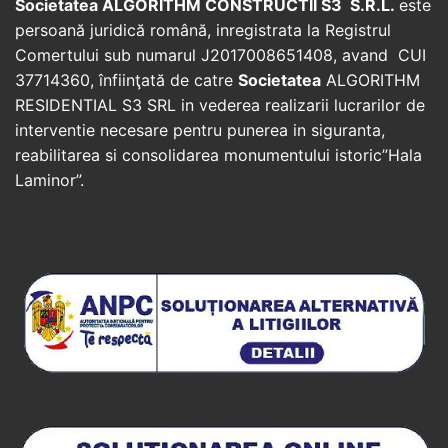
Societatea ALGORITHM CONSTRUCTII S3 S.R.L.
este
persoană juridică română, inregistrata la Registrul
Comertului sub numarul J2017008651408, avand CUI
37714360, înfiinţată de catre
Societatea
ALGORITHM
RESIDENTIAL S3 SRL in vederea realizarii lucrarilor de
interventie necesare pentru punerea in siguranta,
reabilitarea si consolidarea monumentului istoric”Hala
Laminor”.