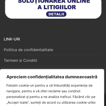
LINK-URI
Politica de confidentialitate
Termeni si Conditii
Politica Cookies
Apreciem confidențialitatea dumneavoastră
Folosim cookie-uri pentru a vă îmbunătăți experiența de
navigare, pentru a vă oferi reclame sau conținut
personalizat și pentru a ne analiza traficul. Făcând clic pe
Copyright © 2026 – Algorithm Constructii S3
„Accept toate”, sunteți de acord cu utilizarea cookie-urilor.