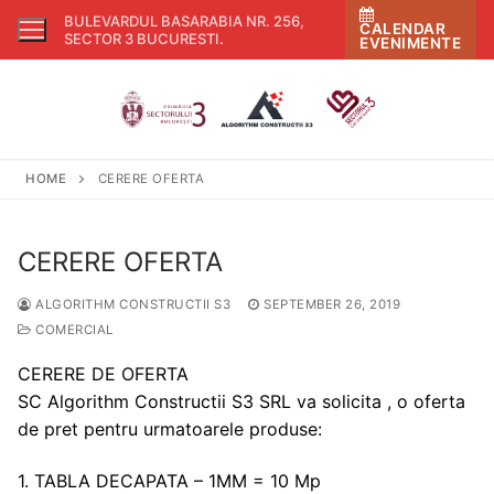
Skip
BULEVARDUL BASARABIA NR. 256,
CALENDAR
to
SECTOR 3 BUCURESTI
.
EVENIMENTE
content
HOME
CERERE OFERTA
CERERE OFERTA
ALGORITHM CONSTRUCTII S3
SEPTEMBER 26, 2019
COMERCIAL
CERERE DE OFERTA
SC Algorithm Constructii S3 SRL va solicita , o oferta
de pret pentru urmatoarele produse:
1. TABLA DECAPATA – 1MM = 10 Mp