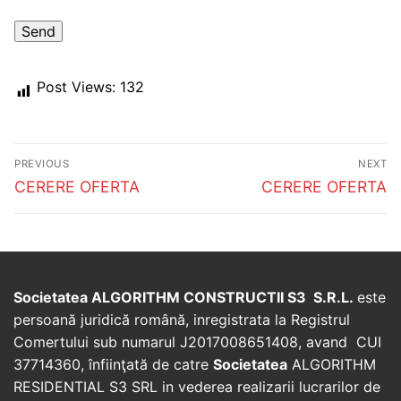
Post Views:
132
Post
PREVIOUS
NEXT
navigation
Previous
Next
CERERE OFERTA
CERERE OFERTA
post:
post:
Societatea ALGORITHM CONSTRUCTII S3 S.R.L.
este
persoană juridică română, inregistrata la Registrul
Comertului sub numarul J2017008651408, avand CUI
37714360, înfiinţată de catre
Societatea
ALGORITHM
RESIDENTIAL S3 SRL in vederea realizarii lucrarilor de