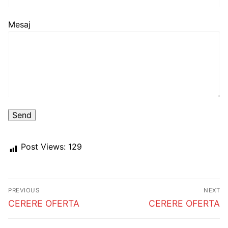
Mesaj
Post Views:
129
Post
PREVIOUS
NEXT
navigation
Previous
Next
CERERE OFERTA
CERERE OFERTA
post:
post: