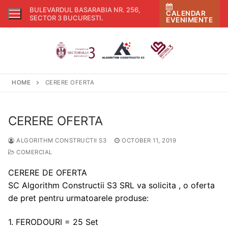
Skip
BULEVARDUL BASARABIA NR. 256,
CALENDAR
to
SECTOR 3 BUCURESTI
.
EVENIMENTE
content
HOME
CERERE OFERTA
CERERE OFERTA
ALGORITHM CONSTRUCTII S3
OCTOBER 11, 2019
COMERCIAL
CERERE DE OFERTA
SC Algorithm Constructii S3 SRL va solicita , o oferta
de pret pentru urmatoarele produse:
1. FERODOURI = 25 Set