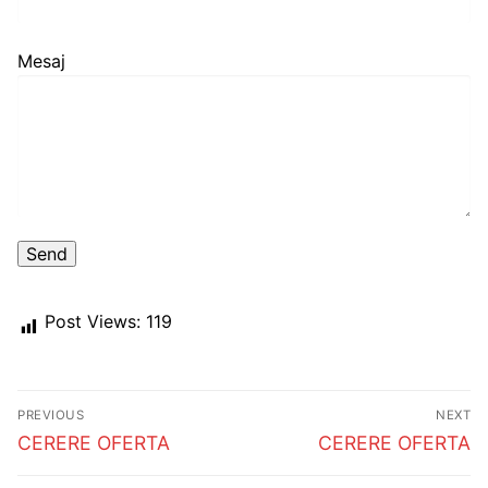
Mesaj
Post Views:
119
Post
PREVIOUS
NEXT
navigation
Previous
Next
CERERE OFERTA
CERERE OFERTA
post:
post: