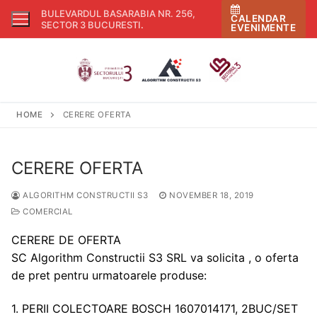
Skip
BULEVARDUL BASARABIA NR. 256,
CALENDAR
to
SECTOR 3 BUCURESTI
.
EVENIMENTE
content
HOME
CERERE OFERTA
CERERE OFERTA
ALGORITHM CONSTRUCTII S3
NOVEMBER 18, 2019
COMERCIAL
CERERE DE OFERTA
SC Algorithm Constructii S3 SRL va solicita , o oferta
de pret pentru urmatoarele produse:
1. PERII COLECTOARE BOSCH 1607014171, 2BUC/SET