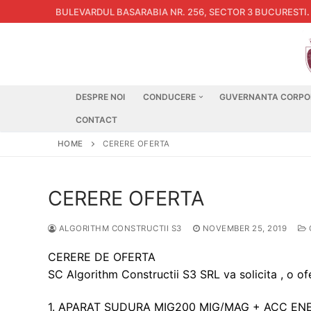
Skip
BULEVARDUL BASARABIA NR. 256, SECTOR 3 BUCURESTI
.
to
content
DESPRE NOI
CONDUCERE
GUVERNANTA CORPO
CONTACT
HOME
CERERE OFERTA
CERERE OFERTA
ALGORITHM CONSTRUCTII S3
NOVEMBER 25, 2019
CERERE DE OFERTA
SC Algorithm Constructii S3 SRL va solicita , o o
1. APARAT SUDURA MIG200 MIG/MAG + ACC ENE