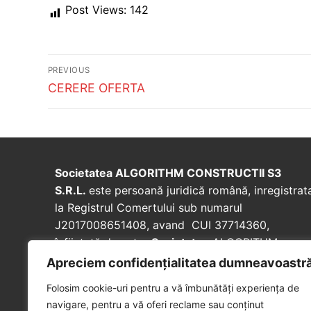
Post Views:
142
Post
PREVIOUS
navigation
Previous
CERERE OFERTA
post:
Societatea ALGORITHM CONSTRUCTII S3
S.R.L.
este persoană juridică română, inregistrat
la Registrul Comertului sub numarul
J2017008651408, avand CUI 37714360,
înfiinţată de catre
Societatea
ALGORITHM
RESIDENTIAL S3 SRL in vederea realizarii
Apreciem confidențialitatea dumneavoastr
lucrarilor de interventie necesare pentru punerea
Folosim cookie-uri pentru a vă îmbunătăți experiența de
in siguranta, reabilitarea si consolidarea
navigare, pentru a vă oferi reclame sau conținut