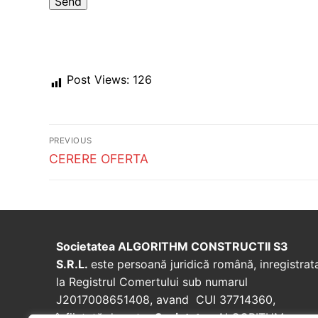
Post Views:
126
Post
PREVIOUS
navigation
Previous
CERERE OFERTA
post:
Societatea ALGORITHM CONSTRUCTII S3
S.R.L.
este persoană juridică română, inregistrat
la Registrul Comertului sub numarul
J2017008651408, avand CUI 37714360,
înfiinţată de catre
Societatea
ALGORITHM