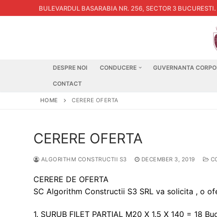
Skip
BULEVARDUL BASARABIA NR. 256, SECTOR 3 BUCURESTI
.
to
content
DESPRE NOI
CONDUCERE
GUVERNANTA CORPO
CONTACT
HOME
CERERE OFERTA
CERERE OFERTA
ALGORITHM CONSTRUCTII S3
DECEMBER 3, 2019
CO
CERERE DE OFERTA
SC Algorithm Constructii S3 SRL va solicita , o o
1. SURUB FILET PARTIAL M20 X 1.5 X 140 = 18 Bu