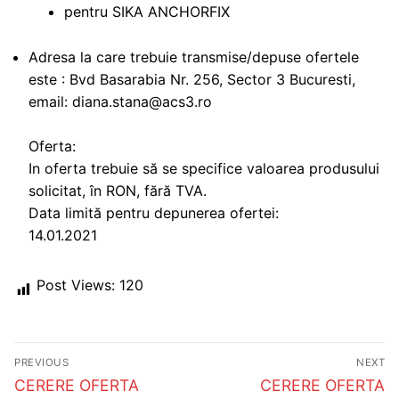
pentru SIKA ANCHORFIX
Adresa la care trebuie transmise/depuse ofertele
este : Bvd Basarabia Nr. 256, Sector 3 Bucuresti,
email: diana.stana@acs3.ro
Oferta:
In oferta trebuie să se specifice valoarea produsului
solicitat, în RON, fără TVA.
Data limită pentru depunerea ofertei:
14.01.2021
Post Views:
120
Post
PREVIOUS
NEXT
navigation
Previous
Next
CERERE OFERTA
CERERE OFERTA