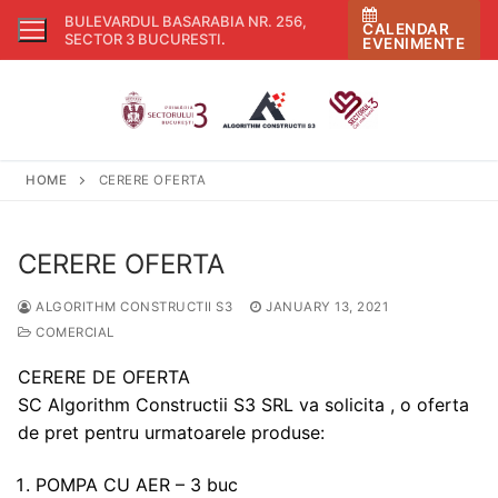
Skip
BULEVARDUL BASARABIA NR. 256,
CALENDAR
to
SECTOR 3 BUCURESTI
.
EVENIMENTE
content
HOME
CERERE OFERTA
CERERE OFERTA
ALGORITHM CONSTRUCTII S3
JANUARY 13, 2021
COMERCIAL
CERERE DE OFERTA
SC Algorithm Constructii S3 SRL va solicita , o oferta
de pret pentru urmatoarele produse:
POMPA CU AER – 3 buc