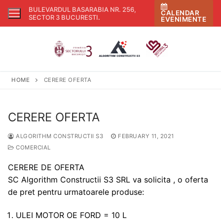
Skip
BULEVARDUL BASARABIA NR. 256,
CALENDAR
to
SECTOR 3 BUCURESTI
.
EVENIMENTE
content
HOME
CERERE OFERTA
CERERE OFERTA
ALGORITHM CONSTRUCTII S3
FEBRUARY 11, 2021
COMERCIAL
CERERE DE OFERTA
SC Algorithm Constructii S3 SRL va solicita , o oferta
de pret pentru urmatoarele produse:
ULEI MOTOR OE FORD = 10 L