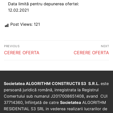
Data limită pentru depunerea ofertei:
12.02.2021
Post Views:
121
Post
PREVIOUS
NEXT
navigation
Previous
Next
CERERE OFERTA
CERERE OFERTA
post:
post:
Societatea ALGORITHM CONSTRUCTII S3 S.R.L.
este
persoană juridică română, inregistrata la Registrul
Comertului sub numarul J2017008651408, avand CUI
37714360, înfiinţată de catre
Societatea
ALGORITHM
RESIDENTIAL S3 SRL in vederea realizarii lucrarilor de