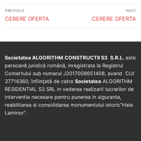
Post
PREVIOUS
NEXT
navigation
Previous
Next
CERERE OFERTA
CERERE OFERTA
post:
post:
Societatea ALGORITHM CONSTRUCTII S3 S.R.L.
este
persoană juridică română, inregistrata la Registrul
Comertului sub numarul J2017008651408, avand CUI
37714360, înfiinţată de catre
Societatea
ALGORITHM
RESIDENTIAL S3 SRL in vederea realizarii lucrarilor de
interventie necesare pentru punerea in siguranta,
reabilitarea si consolidarea monumentului istoric”Hala
Laminor”.