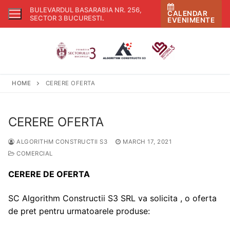
Skip
BULEVARDUL BASARABIA NR. 256,
CALENDAR
to
SECTOR 3 BUCURESTI
.
EVENIMENTE
content
HOME
CERERE OFERTA
CERERE OFERTA
ALGORITHM CONSTRUCTII S3
MARCH 17, 2021
COMERCIAL
CERERE DE OFERTA
SC Algorithm Constructii S3 SRL va solicita , o oferta
de pret pentru urmatoarele produse: