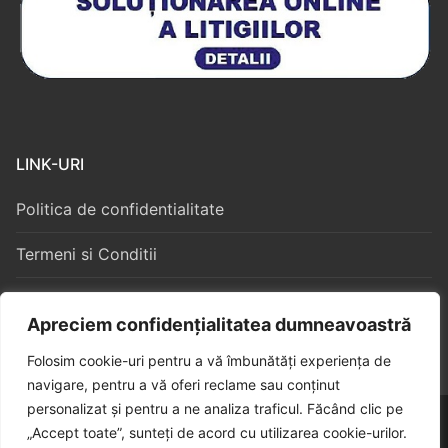
LINK-URI
Politica de confidentialitate
Termeni si Conditii
Politica Cookies
Apreciem confidențialitatea dumneavoastră
Folosim cookie-uri pentru a vă îmbunătăți experiența de
navigare, pentru a vă oferi reclame sau conținut
personalizat și pentru a ne analiza traficul. Făcând clic pe
Copyright © 2026 – Algorithm Constructii S3
„Accept toate”, sunteți de acord cu utilizarea cookie-urilor.