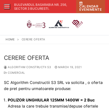
Skip
BULEVARDUL BASARABIA NR. 256,
CALENDAR
to
SECTOR 3 BUCURESTI
.
EVENIMENTE
content
HOME
CERERE OFERTA
CERERE OFERTA
ALGORITHM CONSTRUCTII S3
MARCH 19, 2021
COMERCIAL
SC Algorithm Constructii S3 SRL va solicita , o oferta
de pret pentru urmatoarele produse:
POLIZOR UNGHIULAR 125MM 1400W = 2 Buc
Adresa la care trebuie transmise/depuse ofertele