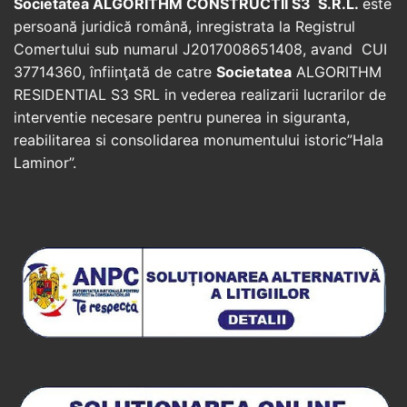
Societatea ALGORITHM CONSTRUCTII S3 S.R.L.
este
persoană juridică română, inregistrata la Registrul
Comertului sub numarul J2017008651408, avand CUI
37714360, înfiinţată de catre
Societatea
ALGORITHM
RESIDENTIAL S3 SRL in vederea realizarii lucrarilor de
interventie necesare pentru punerea in siguranta,
reabilitarea si consolidarea monumentului istoric”Hala
Laminor”.