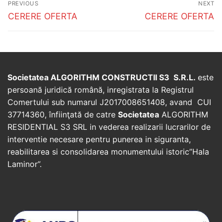
PREVIOUS
NEXT
navigation
Previous
Next
CERERE OFERTA
CERERE OFERTA
post:
post:
Societatea ALGORITHM CONSTRUCTII S3 S.R.L.
este
persoană juridică română, inregistrata la Registrul
Comertului sub numarul J2017008651408, avand CUI
37714360, înfiinţată de catre
Societatea
ALGORITHM
RESIDENTIAL S3 SRL in vederea realizarii lucrarilor de
interventie necesare pentru punerea in siguranta,
reabilitarea si consolidarea monumentului istoric”Hala
Laminor”.