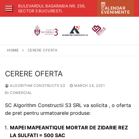
Skip
BULEVARDUL BASARABIA NR. 256,
CALENDAR
to
SECTOR 3 BUCURESTI
.
EVENIMENTE
content
HOME
CERERE OFERTA
CERERE OFERTA
ALGORITHM CONSTRUCTII S3
MARCH 24, 2021
COMERCIAL
SC Algorithm Constructii S3 SRL va solicita , o oferta
de pret pentru urmatoarele produse:
MAPEI MAPEANTIQUE MORTAR DE ZIDARIE REZ
LA SULFATI = 500 SAC