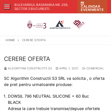
Skip
BULEVARDUL BASARABIA NR. 256,
CALENDAR
to
SECTOR 3 BUCURESTI
.
EVENIMENTE
content
HOME
CERERE OFERTA
CERERE OFERTA
ALGORITHM CONSTRUCTII S3
APRIL 1, 2021
COMERCIAL
SC Algorithm Constructii S3 SRL va solicita , o oferta
de pret pentru urmatoarele produse:
DOWSIL 796 NEUTRAL SILICONE = 60 Buc
BLACK
Adresa la care trebuie transmise/depuse ofertele