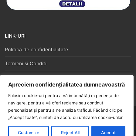
LINK-URI
Politica de confidentialitate
Termeni si Conditii
Politica Cookies
Apreciem confidențialitatea dumneavoastră
Folosim cookie-uri pentru a vă îmbunătăți experiența de
navigare, pentru a vă oferi reclame sau conținut
personalizat și pentru a ne analiza traficul. Făcând clic pe
Copyright © 2026 – Algorithm Constructii S3
„Accept toate”, sunteți de acord cu utilizarea cookie-urilor.
Customize
Reject All
Accept