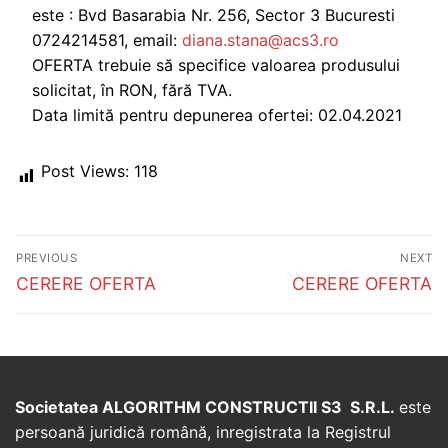
este : Bvd Basarabia Nr. 256, Sector 3 Bucuresti
0724214581, email:
diana.stana@acs3.ro
OFERTA trebuie să specifice valoarea produsului
solicitat, în RON, fără TVA.
Data limită pentru depunerea ofertei: 02.04.2021
Post Views:
118
Post
PREVIOUS
NEXT
navigation
Previous
Next
CERERE OFERTA
CERERE OFERTA
post:
post:
Societatea ALGORITHM CONSTRUCTII S3 S.R.L.
este
persoană juridică română, inregistrata la Registrul