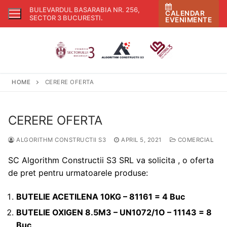
Skip
BULEVARDUL BASARABIA NR. 256,
CALENDAR
to
SECTOR 3 BUCURESTI
.
EVENIMENTE
content
HOME
CERERE OFERTA
CERERE OFERTA
ALGORITHM CONSTRUCTII S3
APRIL 5, 2021
COMERCIAL
SC Algorithm Constructii S3 SRL va solicita , o oferta
de pret pentru urmatoarele produse:
BUTELIE ACETILENA 10KG – 81161 = 4 Buc
BUTELIE OXIGEN 8.5M3 – UN1072/1O – 11143 = 8
Buc