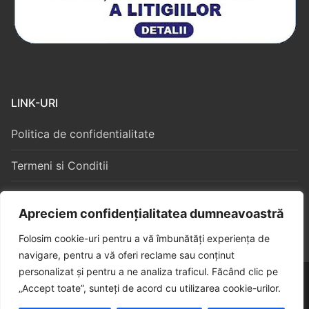
LINK-URI
Politica de confidentialitate
Termeni si Conditii
Politica Cookies
Apreciem confidențialitatea dumneavoastră
Folosim cookie-uri pentru a vă îmbunătăți experiența de
navigare, pentru a vă oferi reclame sau conținut
personalizat și pentru a ne analiza traficul. Făcând clic pe
Copyright © 2026 – Algorithm Constructii S3
„Accept toate”, sunteți de acord cu utilizarea cookie-urilor.