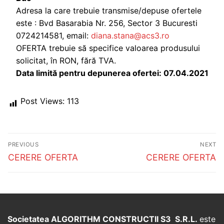
Adresa la care trebuie transmise/depuse ofertele
este : Bvd Basarabia Nr. 256, Sector 3 Bucuresti
0724214581, email:
diana.stana@acs3.ro
OFERTA trebuie să specifice valoarea produsului
solicitat, în RON, fără TVA.
Data limită pentru depunerea ofertei: 07.04.2021
Post Views:
113
Post
PREVIOUS
NEXT
navigation
Previous
Next
CERERE OFERTA
CERERE OFERTA
post:
post:
Societatea ALGORITHM CONSTRUCTII S3 S.R.L.
este