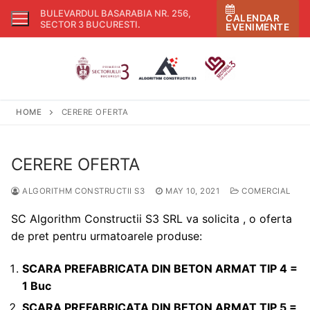
Skip
BULEVARDUL BASARABIA NR. 256,
CALENDAR
to
SECTOR 3 BUCURESTI
.
EVENIMENTE
content
HOME
CERERE OFERTA
CERERE OFERTA
ALGORITHM CONSTRUCTII S3
MAY 10, 2021
COMERCIAL
SC Algorithm Constructii S3 SRL va solicita , o oferta
de pret pentru urmatoarele produse:
SCARA PREFABRICATA DIN BETON ARMAT TIP 4 =
1 Buc
SCARA PREFABRICATA DIN BETON ARMAT TIP 5 =