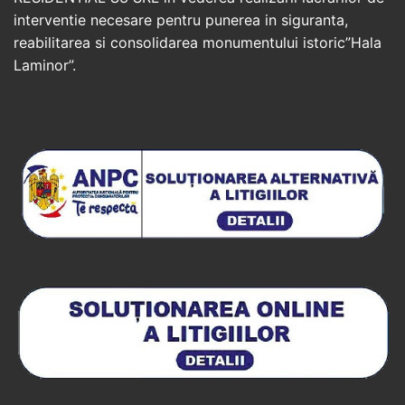
interventie necesare pentru punerea in siguranta,
reabilitarea si consolidarea monumentului istoric”Hala
Laminor”.