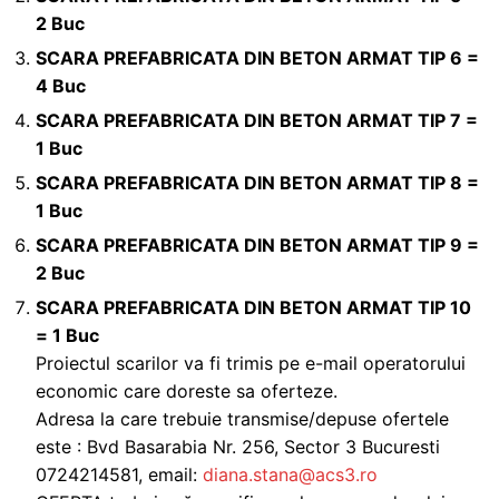
2 Buc
SCARA PREFABRICATA DIN BETON ARMAT TIP 6 =
4 Buc
SCARA PREFABRICATA DIN BETON ARMAT TIP 7 =
1 Buc
SCARA PREFABRICATA DIN BETON ARMAT TIP 8 =
1 Buc
SCARA PREFABRICATA DIN BETON ARMAT TIP 9 =
2 Buc
SCARA PREFABRICATA DIN BETON ARMAT TIP 10
= 1 Buc
Proiectul scarilor va fi trimis pe e-mail operatorului
economic care doreste sa oferteze.
Adresa la care trebuie transmise/depuse ofertele
este : Bvd Basarabia Nr. 256, Sector 3 Bucuresti
0724214581, email:
diana.stana@acs3.ro