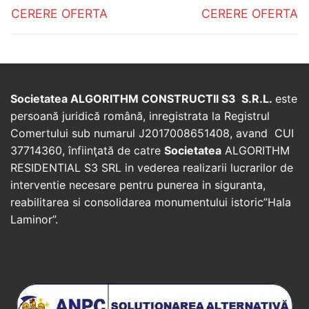
navigation
Previous
Next
CERERE OFERTA
CERERE OFERTA
post:
post:
Societatea ALGORITHM CONSTRUCTII S3 S.R.L.
este
persoană juridică română, inregistrata la Registrul
Comertului sub numarul J2017008651408, avand CUI
37714360, înfiinţată de catre
Societatea
ALGORITHM
RESIDENTIAL S3 SRL in vederea realizarii lucrarilor de
interventie necesare pentru punerea in siguranta,
reabilitarea si consolidarea monumentului istoric”Hala
Laminor”.