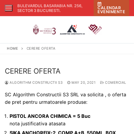
Skip
BULEVARDUL BASARABIA NR. 256,
CALENDAR
to
SECTOR 3 BUCURESTI
.
EVENIMENTE
content
HOME
CERERE OFERTA
CERERE OFERTA
ALGORITHM CONSTRUCTII S3
MAY 20, 2021
COMERCIAL
SC Algorithm Constructii S3 SRL va solicita , o oferta
de pret pentru urmatoarele produse:
PISTOL ANCORA CHIMICA = 5 Buc
nota justificativa atasata
SIKA ANCHORFIX-2, COMP A+B, 550ML, BOX