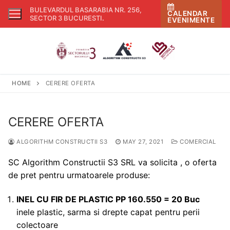
Skip
BULEVARDUL BASARABIA NR. 256,
CALENDAR
to
SECTOR 3 BUCURESTI
.
EVENIMENTE
content
HOME
CERERE OFERTA
CERERE OFERTA
ALGORITHM CONSTRUCTII S3
MAY 27, 2021
COMERCIAL
SC Algorithm Constructii S3 SRL va solicita , o oferta
de pret pentru urmatoarele produse:
INEL CU FIR DE PLASTIC PP 160.550 = 20 Buc
inele plastic, sarma si drepte capat pentru perii
colectoare