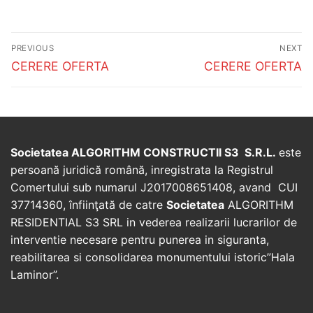
Post
PREVIOUS
NEXT
navigation
Previous
Next
CERERE OFERTA
CERERE OFERTA
post:
post:
Societatea ALGORITHM CONSTRUCTII S3 S.R.L.
este
persoană juridică română, inregistrata la Registrul
Comertului sub numarul J2017008651408, avand CUI
37714360, înfiinţată de catre
Societatea
ALGORITHM
RESIDENTIAL S3 SRL in vederea realizarii lucrarilor de
interventie necesare pentru punerea in siguranta,
reabilitarea si consolidarea monumentului istoric”Hala
Laminor”.