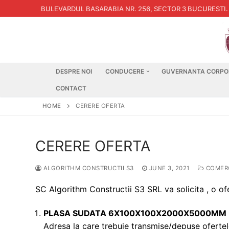
Skip
BULEVARDUL BASARABIA NR. 256, SECTOR 3 BUCURESTI
.
to
content
DESPRE NOI
CONDUCERE
GUVERNANTA CORPO
CONTACT
HOME
CERERE OFERTA
CERERE OFERTA
ALGORITHM CONSTRUCTII S3
JUNE 3, 2021
COMER
SC Algorithm Constructii S3 SRL va solicita , o o
PLASA SUDATA 6X100X100X2000X5000MM =
Adresa la care trebuie transmise/depuse ofertele