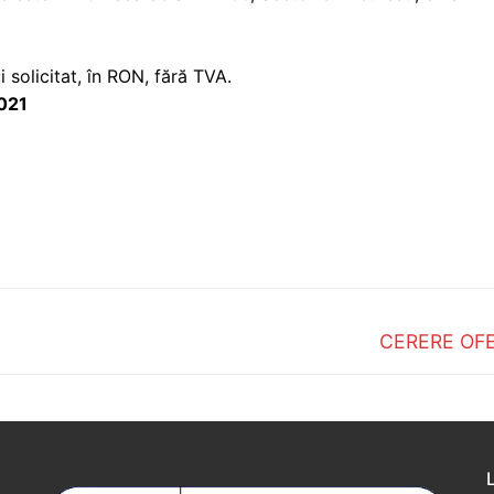
solicitat, în RON, fără TVA.
2021
Next
CERERE OF
post: