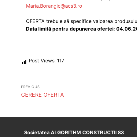
Maria.Borangic@acs3.ro
OFERTA trebuie să specifice valoarea produsului 
Data limită pentru depunerea ofertei: 04.06.
Post Views:
117
Post
PREVIOUS
navigation
Previous
CERERE OFERTA
post:
Societatea ALGORITHM CONSTRUCTII S3