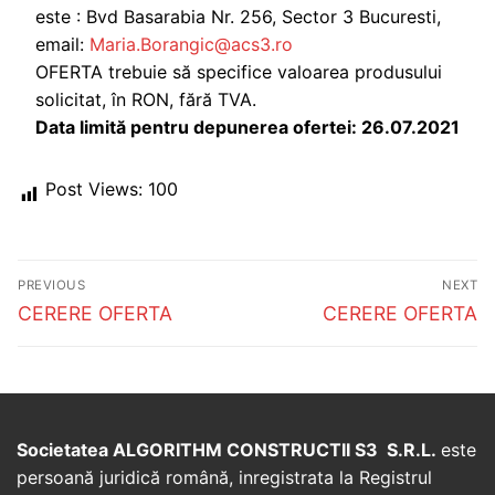
este : Bvd Basarabia Nr. 256, Sector 3 Bucuresti,
email:
Maria.Borangic@acs3.ro
OFERTA trebuie să specifice valoarea produsului
solicitat, în RON, fără TVA.
Data limită pentru depunerea ofertei: 26.07.2021
Post Views:
100
Post
PREVIOUS
NEXT
navigation
Previous
Next
CERERE OFERTA
CERERE OFERTA
post:
post:
Societatea ALGORITHM CONSTRUCTII S3 S.R.L.
este
persoană juridică română, inregistrata la Registrul