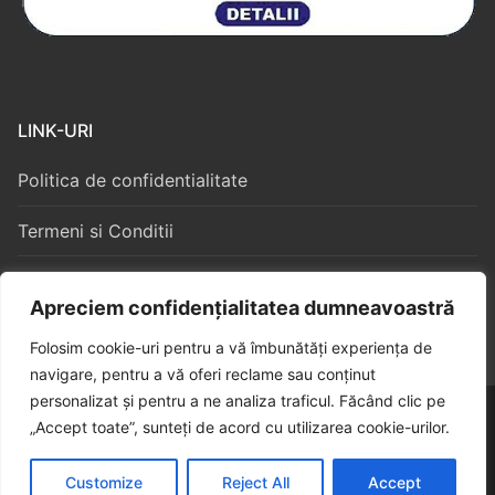
LINK-URI
Politica de confidentialitate
Termeni si Conditii
Politica Cookies
Apreciem confidențialitatea dumneavoastră
Folosim cookie-uri pentru a vă îmbunătăți experiența de
navigare, pentru a vă oferi reclame sau conținut
personalizat și pentru a ne analiza traficul. Făcând clic pe
Copyright © 2026 – Algorithm Constructii S3
„Accept toate”, sunteți de acord cu utilizarea cookie-urilor.
Customize
Reject All
Accept