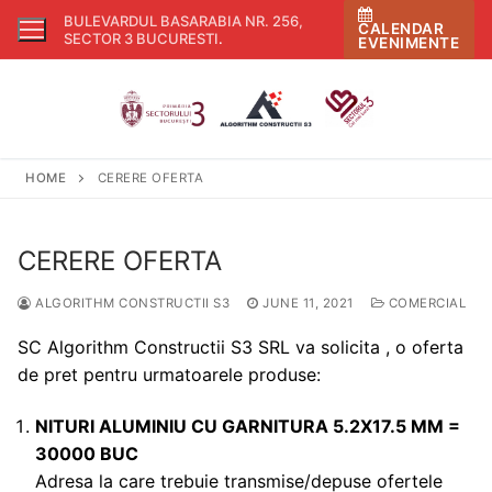
Skip
BULEVARDUL BASARABIA NR. 256,
CALENDAR
to
SECTOR 3 BUCURESTI
.
EVENIMENTE
content
HOME
CERERE OFERTA
CERERE OFERTA
ALGORITHM CONSTRUCTII S3
JUNE 11, 2021
COMERCIAL
SC Algorithm Constructii S3 SRL va solicita , o oferta
de pret pentru urmatoarele produse:
NITURI ALUMINIU CU GARNITURA 5.2X17.5 MM =
30000 BUC
Adresa la care trebuie transmise/depuse ofertele