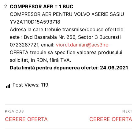
COMPRESOR AER = 1 BUC
COMPRESOR AER PENTRU VOLVO =SERIE SASIU
YV2AT10D15A593718
Adresa la care trebuie transmise/depuse ofertele
este : Bvd Basarabia Nr. 256, Sector 3 Bucuresti
0723287721, email:
viorel.damian@acs3.ro
OFERTA trebuie să specifice valoarea produsului
solicitat, în RON, fără TVA.
Data limită pentru depunerea ofertei: 24.06.2021
Post Views:
119
Post
PREVIOUS
NEXT
navigation
Previous
Next
CERERE OFERTA
CERERE OFERTA
post:
post: