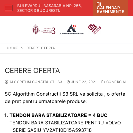
Skip
BULEVARDUL BASARABIA NR. 256,
CALENDAR
to
SECTOR 3 BUCURESTI
.
EVENIMENTE
content
HOME
CERERE OFERTA
CERERE OFERTA
ALGORITHM CONSTRUCTII S3
JUNE 22, 2021
COMERCIAL
SC Algorithm Constructii S3 SRL va solicita , o oferta
de pret pentru urmatoarele produse:
TENDON BARA STABILIZATOARE = 4 BUC
TENDON BARA STABILIZATOARE PENTRU VOLVO
=SERIE SASIU YV2AT10D15A593718