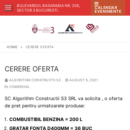
Skip
BULEVARDUL BASARABIA NR. 256,
CALENDAR
to
SECTOR 3 BUCURESTI
.
EVENIMENTE
content
HOME
CERERE OFERTA
CERERE OFERTA
ALGORITHM CONSTRUCTII S3
AUGUST 9, 2021
COMERCIAL
SC Algorithm Constructii S3 SRL va solicita , o oferta
de pret pentru urmatoarele produse:
COMBUSTIBIL BENZINA = 200 L
GRATAR FONTA D400MM = 36 BUC