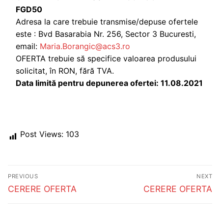
FGD50
Adresa la care trebuie transmise/depuse ofertele
este : Bvd Basarabia Nr. 256, Sector 3 Bucuresti,
email:
Maria.Borangic@acs3.ro
OFERTA trebuie să specifice valoarea produsului
solicitat, în RON, fără TVA.
Data limită pentru depunerea ofertei: 11.08.2021
Post Views:
103
Post
PREVIOUS
NEXT
navigation
Previous
Next
CERERE OFERTA
CERERE OFERTA
post:
post: