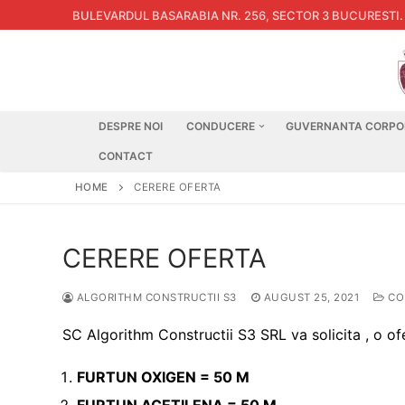
Skip
BULEVARDUL BASARABIA NR. 256, SECTOR 3 BUCURESTI
.
to
content
DESPRE NOI
CONDUCERE
GUVERNANTA CORPO
CONTACT
HOME
CERERE OFERTA
CERERE OFERTA
ALGORITHM CONSTRUCTII S3
AUGUST 25, 2021
CO
SC Algorithm Constructii S3 SRL va solicita , o o
FURTUN OXIGEN = 50 M