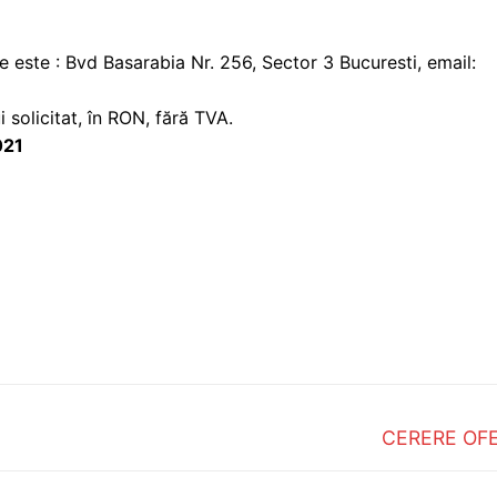
 este : Bvd Basarabia Nr. 256, Sector 3 Bucuresti, email:
solicitat, în RON, fără TVA.
021
Next
CERERE OF
post: