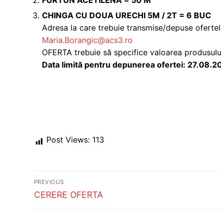
FURTUN ACETILENA = 50 M
CHINGA CU DOUA URECHI 5M / 2T = 6 BUC
Adresa la care trebuie transmise/depuse ofertele
Maria.Borangic@acs3.ro
OFERTA trebuie să specifice valoarea produsului 
Data limită pentru depunerea ofertei: 27.08.2
Post Views:
113
Post
PREVIOUS
navigation
Previous
CERERE OFERTA
post: