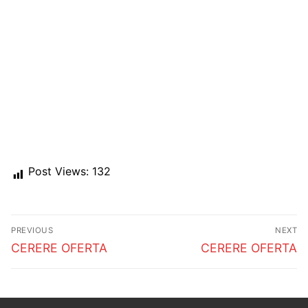
Post Views:
132
Post
PREVIOUS
NEXT
navigation
Previous
Next
CERERE OFERTA
CERERE OFERTA
post:
post: