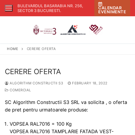
Skip
BULEVARDUL BASARABIA NR. 256,
CALENDAR
to
SECTOR 3 BUCURESTI
.
EVENIMENTE
content
HOME
CERERE OFERTA
CERERE OFERTA
ALGORITHM CONSTRUCTII S3
FEBRUARY 18, 2022
COMERCIAL
SC Algorithm Constructii S3 SRL va solicita , o oferta
de pret pentru urmatoarele produse:
VOPSEA RAL7016 = 100 Kg
VOPSEA RAL7016 TAMPLARIE FATADA VEST-