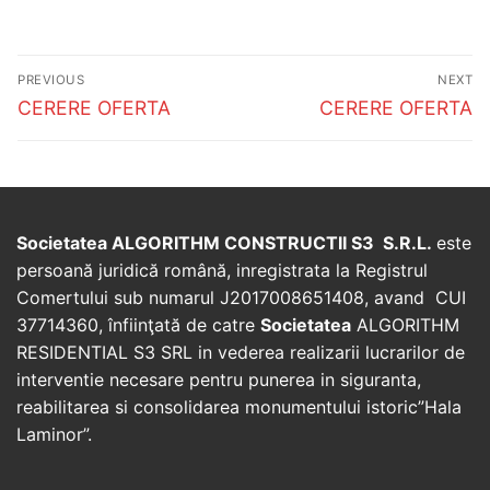
Post
PREVIOUS
NEXT
navigation
Previous
Next
CERERE OFERTA
CERERE OFERTA
post:
post:
Societatea ALGORITHM CONSTRUCTII S3 S.R.L.
este
persoană juridică română, inregistrata la Registrul
Comertului sub numarul J2017008651408, avand CUI
37714360, înfiinţată de catre
Societatea
ALGORITHM
RESIDENTIAL S3 SRL in vederea realizarii lucrarilor de
interventie necesare pentru punerea in siguranta,
reabilitarea si consolidarea monumentului istoric”Hala
Laminor”.