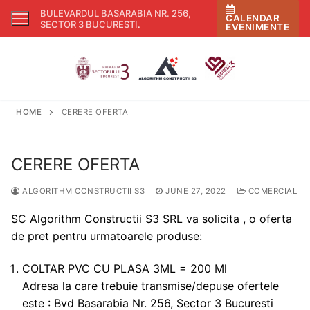
Skip
BULEVARDUL BASARABIA NR. 256,
CALENDAR
to
SECTOR 3 BUCURESTI
.
EVENIMENTE
content
HOME
CERERE OFERTA
CERERE OFERTA
ALGORITHM CONSTRUCTII S3
JUNE 27, 2022
COMERCIAL
SC Algorithm Constructii S3 SRL va solicita , o oferta
de pret pentru urmatoarele produse:
COLTAR PVC CU PLASA 3ML = 200 Ml
Adresa la care trebuie transmise/depuse ofertele
este : Bvd Basarabia Nr. 256, Sector 3 Bucuresti