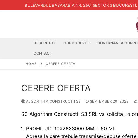
Skip
BULEVARDUL BASARABIA NR. 256, SECTOR 3 BUCURESTI
.
to
content
DESPRE NOI
CONDUCERE
GUVERNANTA CORPO
CONTACT
HOME
CERERE OFERTA
CERERE OFERTA
ALGORITHM CONSTRUCTII S3
SEPTEMBER 20, 2022
SC Algorithm Constructii S3 SRL va solicita , o o
PROFIL UD 30X28X3000 MM = 80 Ml
Adresa la care trebuie transmise/depuse ofertel