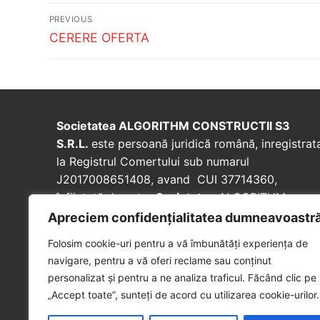
Post
PREVIOUS
navigation
Previous
CERERE OFERTA
post:
Societatea ALGORITHM CONSTRUCTII S3
S.R.L.
este persoană juridică română, inregistrat
la Registrul Comertului sub numarul
J2017008651408, avand CUI 37714360,
înfiinţată de catre
Societatea
ALGORITHM
RESIDENTIAL S3 SRL in vederea realizarii
Apreciem confidențialitatea dumneavoastr
lucrarilor de interventie necesare pentru punerea
Folosim cookie-uri pentru a vă îmbunătăți experiența de
in siguranta, reabilitarea si consolidarea
navigare, pentru a vă oferi reclame sau conținut
monumentului istoric”Hala Laminor”.
personalizat și pentru a ne analiza traficul. Făcând clic pe
„Accept toate”, sunteți de acord cu utilizarea cookie-urilor.