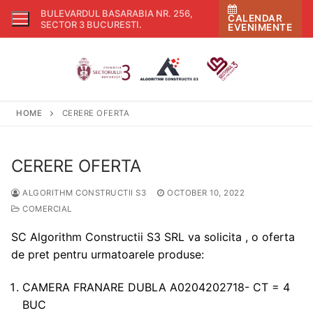
Skip
BULEVARDUL BASARABIA NR. 256,
CALENDAR
to
SECTOR 3 BUCURESTI
.
EVENIMENTE
content
HOME
CERERE OFERTA
CERERE OFERTA
ALGORITHM CONSTRUCTII S3
OCTOBER 10, 2022
COMERCIAL
SC Algorithm Constructii S3 SRL va solicita , o oferta
de pret pentru urmatoarele produse:
CAMERA FRANARE DUBLA A0204202718- CT = 4
BUC