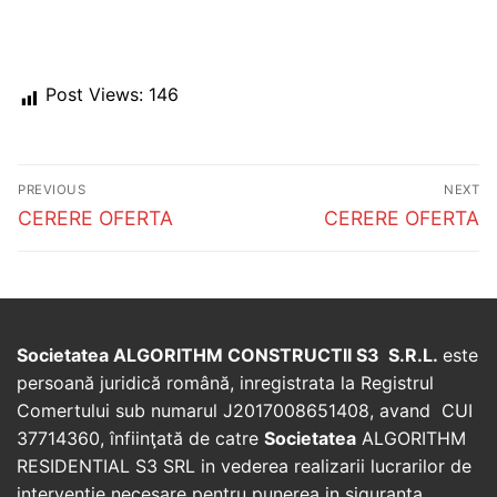
Post Views:
146
Post
PREVIOUS
NEXT
navigation
Previous
Next
CERERE OFERTA
CERERE OFERTA
post:
post:
Societatea ALGORITHM CONSTRUCTII S3 S.R.L.
este
persoană juridică română, inregistrata la Registrul
Comertului sub numarul J2017008651408, avand CUI
37714360, înfiinţată de catre
Societatea
ALGORITHM
RESIDENTIAL S3 SRL in vederea realizarii lucrarilor de
interventie necesare pentru punerea in siguranta,