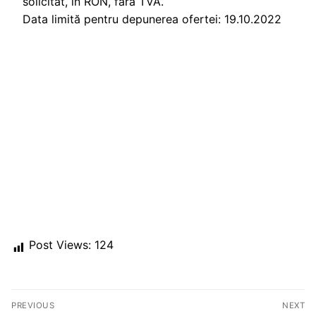
solicitat, în RON, fără TVA.
Data limită pentru depunerea ofertei: 19.10.2022
Post Views:
124
Post
PREVIOUS
NEXT