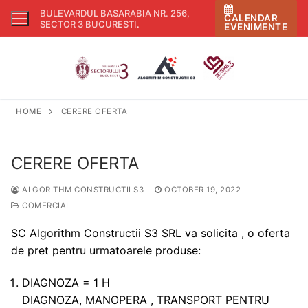
Skip
BULEVARDUL BASARABIA NR. 256,
CALENDAR
to
SECTOR 3 BUCURESTI
.
EVENIMENTE
content
HOME
CERERE OFERTA
CERERE OFERTA
ALGORITHM CONSTRUCTII S3
OCTOBER 19, 2022
COMERCIAL
SC Algorithm Constructii S3 SRL va solicita , o oferta
de pret pentru urmatoarele produse:
DIAGNOZA = 1 H
DIAGNOZA, MANOPERA , TRANSPORT PENTRU