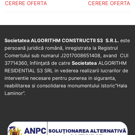
navigation
Previous
Next
CERERE OFERTA
CERERE OFERTA
post:
post:
Societatea ALGORITHM CONSTRUCTII S3 S.R.L.
este
persoană juridică română, inregistrata la Registrul
Comertului sub numarul J2017008651408, avand CUI
37714360, înfiinţată de catre
Societatea
ALGORITHM
RESIDENTIAL S3 SRL in vederea realizarii lucrarilor de
interventie necesare pentru punerea in siguranta,
reabilitarea si consolidarea monumentului istoric”Hala
Laminor”.