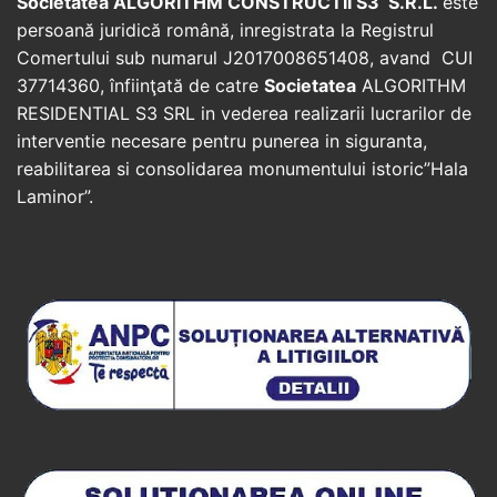
Societatea ALGORITHM CONSTRUCTII S3 S.R.L.
este
persoană juridică română, inregistrata la Registrul
Comertului sub numarul J2017008651408, avand CUI
37714360, înfiinţată de catre
Societatea
ALGORITHM
RESIDENTIAL S3 SRL in vederea realizarii lucrarilor de
interventie necesare pentru punerea in siguranta,
reabilitarea si consolidarea monumentului istoric”Hala
Laminor”.