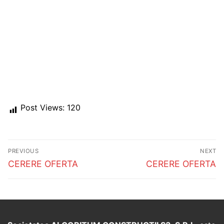
Post Views:
120
Post
PREVIOUS
NEXT
navigation
Previous
Next
CERERE OFERTA
CERERE OFERTA
post:
post: