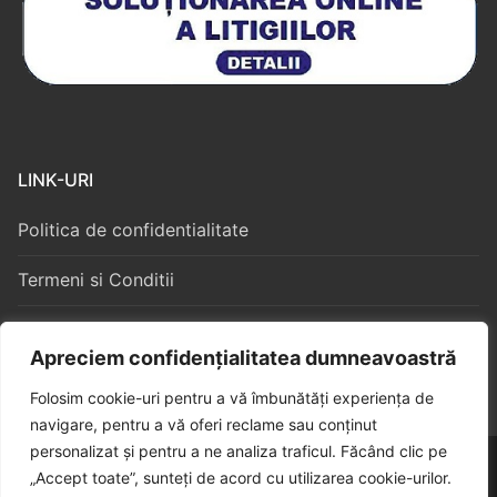
LINK-URI
Politica de confidentialitate
Termeni si Conditii
Politica Cookies
Apreciem confidențialitatea dumneavoastră
Folosim cookie-uri pentru a vă îmbunătăți experiența de
navigare, pentru a vă oferi reclame sau conținut
personalizat și pentru a ne analiza traficul. Făcând clic pe
Copyright © 2026 – Algorithm Constructii S3
„Accept toate”, sunteți de acord cu utilizarea cookie-urilor.