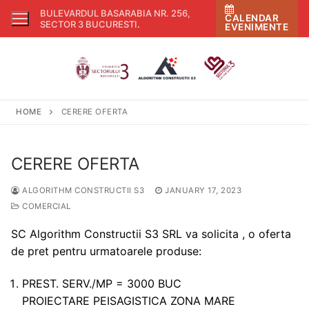
Skip
BULEVARDUL BASARABIA NR. 256,
CALENDAR
to
SECTOR 3 BUCURESTI
.
EVENIMENTE
content
HOME
CERERE OFERTA
CERERE OFERTA
ALGORITHM CONSTRUCTII S3
JANUARY 17, 2023
COMERCIAL
SC Algorithm Constructii S3 SRL va solicita , o oferta
de pret pentru urmatoarele produse:
PREST. SERV./MP = 3000 BUC
PROIECTARE PEISAGISTICA ZONA MARE