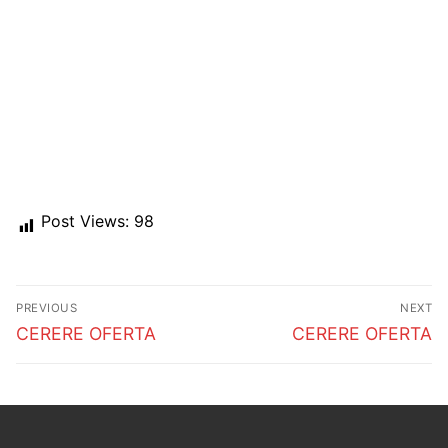
Post Views:
98
Post
PREVIOUS
NEXT
navigation
Previous
Next
CERERE OFERTA
CERERE OFERTA
post:
post: