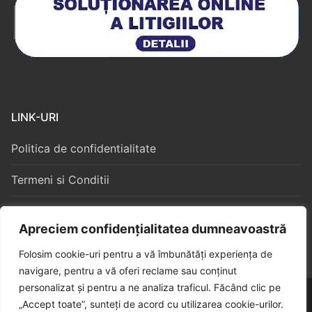
LINK-URI
Politica de confidentialitate
Termeni si Conditii
Politica Cookies
Apreciem confidențialitatea dumneavoastră
Folosim cookie-uri pentru a vă îmbunătăți experiența de
navigare, pentru a vă oferi reclame sau conținut
personalizat și pentru a ne analiza traficul. Făcând clic pe
Copyright © 2026 – Algorithm Constructii S3
„Accept toate”, sunteți de acord cu utilizarea cookie-urilor.