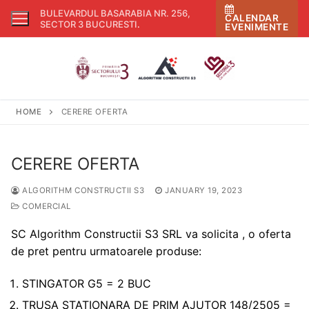
Skip
BULEVARDUL BASARABIA NR. 256,
CALENDAR
to
SECTOR 3 BUCURESTI
.
EVENIMENTE
content
HOME
CERERE OFERTA
CERERE OFERTA
ALGORITHM CONSTRUCTII S3
JANUARY 19, 2023
COMERCIAL
SC Algorithm Constructii S3 SRL va solicita , o oferta
de pret pentru urmatoarele produse:
STINGATOR G5 = 2 BUC
TRUSA STATIONARA DE PRIM AJUTOR 148/2505 =