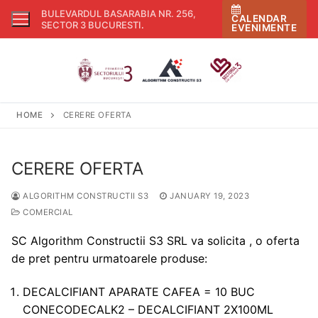
Skip
BULEVARDUL BASARABIA NR. 256,
CALENDAR
to
SECTOR 3 BUCURESTI
.
EVENIMENTE
content
HOME
CERERE OFERTA
CERERE OFERTA
ALGORITHM CONSTRUCTII S3
JANUARY 19, 2023
COMERCIAL
SC Algorithm Constructii S3 SRL va solicita , o oferta
de pret pentru urmatoarele produse:
DECALCIFIANT APARATE CAFEA = 10 BUC
CONECODECALK2 – DECALCIFIANT 2X100ML