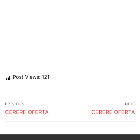
Post Views:
121
Post
PREVIOUS
NEXT
navigation
Previous
Next
CERERE OFERTA
CERERE OFERTA
post:
post: