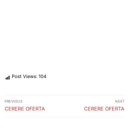
Post Views:
104
Post
PREVIOUS
NEXT
navigation
Previous
Next
CERERE OFERTA
CERERE OFERTA
post:
post: