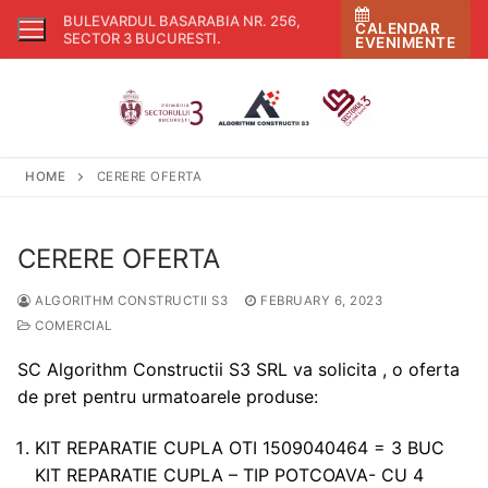
Skip
BULEVARDUL BASARABIA NR. 256,
CALENDAR
to
SECTOR 3 BUCURESTI
.
EVENIMENTE
content
HOME
CERERE OFERTA
CERERE OFERTA
ALGORITHM CONSTRUCTII S3
FEBRUARY 6, 2023
COMERCIAL
SC Algorithm Constructii S3 SRL va solicita , o oferta
de pret pentru urmatoarele produse:
KIT REPARATIE CUPLA OTI 1509040464 = 3 BUC
KIT REPARATIE CUPLA – TIP POTCOAVA- CU 4