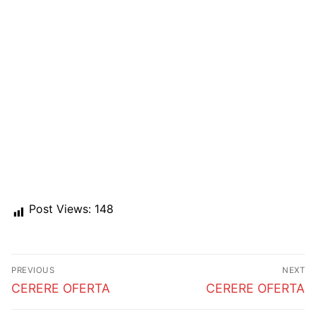
Post Views:
148
Post
PREVIOUS
NEXT
navigation
Previous
Next
CERERE OFERTA
CERERE OFERTA
post:
post: