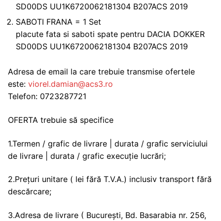
SD00DS UU1K6720062181304 B207ACS 2019
SABOTI FRANA = 1 Set
placute fata si saboti spate pentru DACIA DOKKER
SD00DS UU1K6720062181304 B207ACS 2019
Adresa de email la care trebuie transmise ofertele
este:
viorel.damian@acs3.ro
Telefon: 0723287721
OFERTA trebuie să specifice
1.Termen / grafic de livrare | durata / grafic serviciului
de livrare | durata / grafic execuție lucrări;
2.Prețuri unitare ( lei fără T.V.A.) inclusiv transport fără
descărcare;
3.Adresa de livrare ( București, Bd. Basarabia nr. 256,