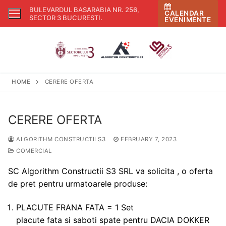
Skip
BULEVARDUL BASARABIA NR. 256,
CALENDAR
to
SECTOR 3 BUCURESTI
.
EVENIMENTE
content
HOME
CERERE OFERTA
CERERE OFERTA
ALGORITHM CONSTRUCTII S3
FEBRUARY 7, 2023
COMERCIAL
SC Algorithm Constructii S3 SRL va solicita , o oferta
de pret pentru urmatoarele produse:
PLACUTE FRANA FATA = 1 Set
placute fata si saboti spate pentru DACIA DOKKER