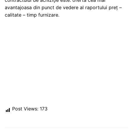
contractului de achiziţie este: oferta cea mai
avantajoasa din punct de vedere al raportului preț –
calitate – timp furnizare.
Post Views:
173
Post