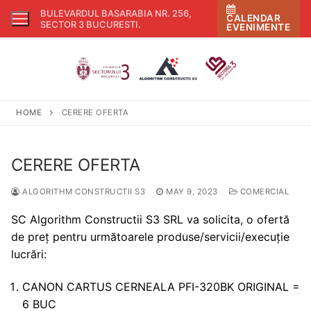
Skip
BULEVARDUL BASARABIA NR. 256,
CALENDAR
to
SECTOR 3 BUCURESTI
.
EVENIMENTE
content
HOME
CERERE OFERTA
CERERE OFERTA
ALGORITHM CONSTRUCTII S3
MAY 9, 2023
COMERCIAL
SC Algorithm Constructii S3 SRL va solicita, o ofertă
de preț pentru următoarele produse/servicii/execuție
lucrări:
CANON CARTUS CERNEALA PFI-320BK ORIGINAL =
6 BUC