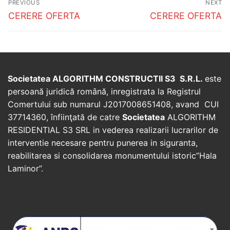
PREVIOUS
NEXT
navigation
Previous
Next
CERERE OFERTA
CERERE OFERTA
post:
post:
Societatea ALGORITHM CONSTRUCTII S3 S.R.L.
este
persoană juridică română, inregistrata la Registrul
Comertului sub numarul J2017008651408, avand CUI
37714360, înfiinţată de catre
Societatea
ALGORITHM
RESIDENTIAL S3 SRL in vederea realizarii lucrarilor de
interventie necesare pentru punerea in siguranta,
reabilitarea si consolidarea monumentului istoric”Hala
Laminor”.